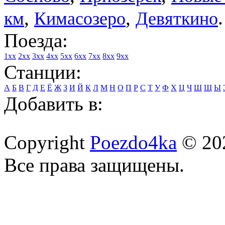
,
,
.
км
Кимасозеро
Девяткино
Поезда:
1xx
2xx
3xx
4xx
5xx
6xx
7xx
8xx
9xx
Станции:
А
Б
В
Г
Д
Е
Ё
Ж
З
И
Й
К
Л
М
Н
О
П
Р
С
Т
У
Ф
Х
Ц
Ч
Ш
Щ
Ы
Добавить в:
Copyright
Poezdo4ka
© 20
Все права защищены.