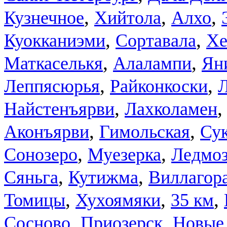
,
,
,
Кузнечное
Хийтола
Алхо
,
,
Куокканиэми
Сортавала
Хе
,
,
Маткаселькя
Алалампи
Ян
,
,
Леппясюрья
Райконкоски
,
Найстенъярви
Лахколамен
,
,
Аконъярви
Гимольская
Сук
,
,
Сонозеро
Муезерка
Ледмоз
,
,
Сяньга
Кутижма
Виллагор
,
,
,
Томицы
Хухоямяки
35 км
,
,
Сосново
Приозерск
Новые