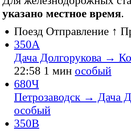
Для железнодорожных ст
указано местное время
.
Поезд
Отправление ↑
П
350А
Дача Долгорукова → К
22:58
1 мин
особый
680Ч
Петрозаводск → Дача Д
особый
350В