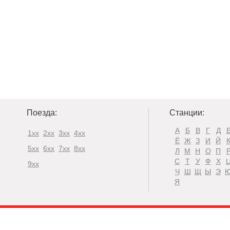
Поезда:
Станции:
А
Б
В
Г
Д
1xx
2xx
3xx
4xx
Ё
Ж
З
И
Й
5xx
6xx
7xx
8xx
Л
М
Н
О
П
С
Т
У
Ф
Х
9xx
Ч
Ш
Щ
Ы
Э
Я