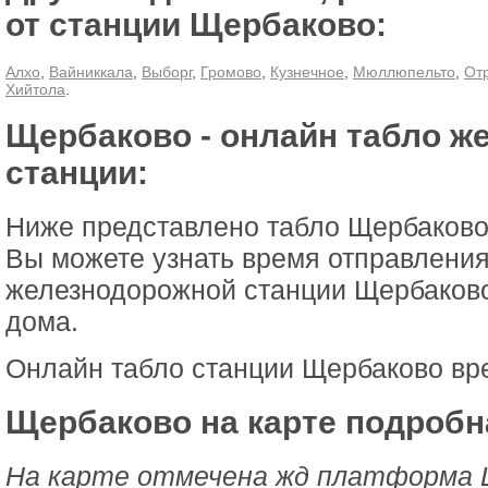
от станции Щербаково:
Алхо
,
Вайниккала
,
Выборг
,
Громово
,
Кузнечное
,
Мюллюпельто
,
От
Хийтола
.
Щербаково - онлайн табло ж
станции:
Ниже представлено табло Щербаково
Вы можете узнать время отправления
железнодорожной станции Щербаково
дома.
Онлайн табло станции Щербаково вр
Щербаково на карте подробн
На карте отмечена жд платформа 