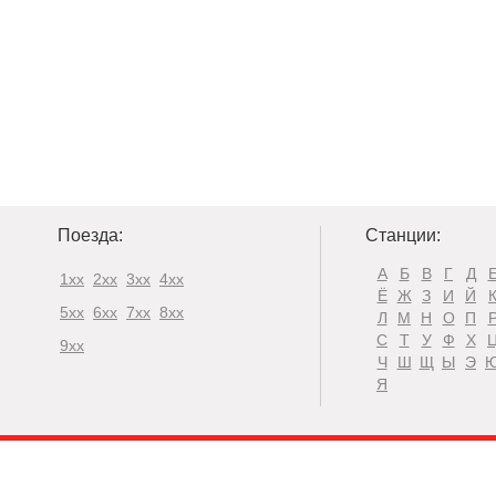
Поезда:
Станции:
А
Б
В
Г
Д
1xx
2xx
3xx
4xx
Ё
Ж
З
И
Й
5xx
6xx
7xx
8xx
Л
М
Н
О
П
С
Т
У
Ф
Х
9xx
Ч
Ш
Щ
Ы
Э
Я