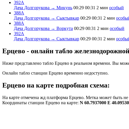
392А
Дача Долгорукова → Микунь
00:29
00:31
2 мин
особый
388А
Дача Долгорукова → Сыктывкар
00:29
00:31
2 мин
особы
388А
Дача Долгорукова → Воркута
00:29
00:31
2 мин
особый
392А
Дача Долгорукова → Сыктывкар
00:29
00:31
2 мин
особы
Ерцево - онлайн табло железнодорожной
Ниже представлено табло Ерцево в реальном времени. Вы може
Онлайн табло станции Ерцево временно недоступно.
Ерцево на карте подробная схема:
На карте отмечена жд платформа Ерцево. Метка может быть не 
Координаты станции Ерцево на карте:
N 60.7937000 E 40.0953