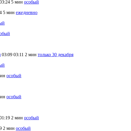
03:24
5 мин
особый
4
5 мин
ежедневно
ый
обый
я
03:09
03:11
2 мин
только 30 декабря
ый
мин
особый
мин
особый
01:19
2 мин
особый
9
2 мин
особый