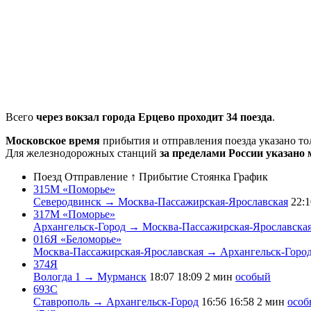
Всего
через вокзал города Ерцево проходит 34 поезда
.
Московское время
прибытия и отправления поезда указано т
Для железнодорожных станций
за пределами России указано 
Поезд
Отправление ↑
Прибытие
Стоянка
График
315М «Поморье»
Северодвинск → Москва-Пассажирская-Ярославская
22:1
317М «Поморье»
Архангельск-Город → Москва-Пассажирская-Ярославска
016Я «Беломорье»
Москва-Пассажирская-Ярославская → Архангельск-Горо
374Я
Вологда 1 → Мурманск
18:07
18:09
2 мин
особый
693С
Ставрополь → Архангельск-Город
16:56
16:58
2 мин
особ