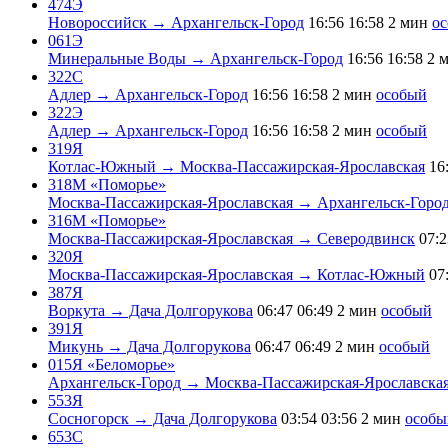
474Э
Новороссийск → Архангельск-Город
16:56
16:58
2 мин
о
061Э
Минеральные Воды → Архангельск-Город
16:56
16:58
2 
322С
Адлер → Архангельск-Город
16:56
16:58
2 мин
особый
322Э
Адлер → Архангельск-Город
16:56
16:58
2 мин
особый
319Я
Котлас-Южный → Москва-Пассажирская-Ярославская
16
318М «Поморье»
Москва-Пассажирская-Ярославская → Архангельск-Горо
316М «Поморье»
Москва-Пассажирская-Ярославская → Северодвинск
07:2
320Я
Москва-Пассажирская-Ярославская → Котлас-Южный
07
387Я
Воркута → Дача Долгорукова
06:47
06:49
2 мин
особый
391Я
Микунь → Дача Долгорукова
06:47
06:49
2 мин
особый
015Я «Беломорье»
Архангельск-Город → Москва-Пассажирская-Ярославска
553Я
Сосногорск → Дача Долгорукова
03:54
03:56
2 мин
особы
653С