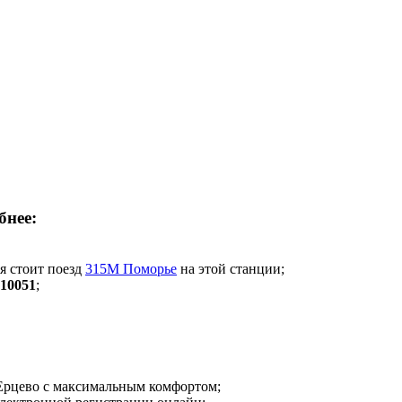
бнее:
мя стоит поезд
315М Поморье
на этой станции;
10051
;
о Ерцево с максимальным комфортом;