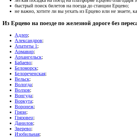
лёгкая посадка на поезд на платформе Ерцево благодаря 
быстрый поиск билетов на поезда до станции Ерцево;
не важно, хотите ли вы уехать из Ерцево или не знаете, 
Из Ерцево на поезде по железной дороге без пере
Адлер
;
Александров
;
Апатиты 1
;
Армавир
;
Архангельск
;
Бабаево
;
Беломорск
;
Белореченская
;
Вельск
;
Вологда
;
Волхов
;
Вонгуда
;
Воркута
;
Воронеж
;
Грязи
;
Грязовец
;
Данилов
;
Зверево
;
Изобильная
;