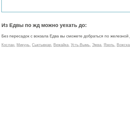
Из Едвы по жд можно уехать до:
Без пересадок с вокзала Едва вы сможете добраться по железной
,
,
,
,
,
,
,
Кослан
Микунь
Сыктывкар
Вежайка
Усть-Вымь
Эжва
Язель
Вожска