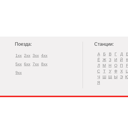
Поезда:
Станции:
А
Б
В
Г
Д
1xx
2xx
3xx
4xx
Ё
Ж
З
И
Й
5xx
6xx
7xx
8xx
Л
М
Н
О
П
С
Т
У
Ф
Х
9xx
Ч
Ш
Щ
Ы
Э
Я