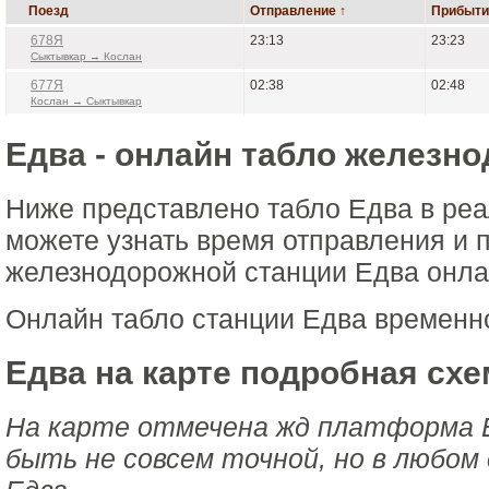
Поезд
Отправление ↑
Прибыти
678Я
23:13
23:23
Сыктывкар → Кослан
677Я
02:38
02:48
Кослан → Сыктывкар
Едва - онлайн табло железн
Ниже представлено табло Едва в ре
можете узнать время отправления и 
железнодорожной станции Едва онлай
Онлайн табло станции Едва временн
Едва на карте подробная схе
На карте отмечена жд платформа 
быть не совсем точной, но в любом 