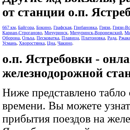
от станции о.п. Ястре
667 км
,
Байгора
,
Бокино
,
Графская
,
Грибановка
,
Грязи
,
Грязи-В
Кариан-Строганово
,
Мичуринск
,
Мичуринск-Воронежский
,
Ми
Оборона
,
Ольха
,
Песковатка
,
Плавица
,
Платоновка
,
Рада
,
Ржак
Усмань
,
Хворостянка
,
Цна
,
Чакино
.
о.п. Ястребовки - онл
железнодорожной ста
Ниже представлено табло 
времени. Вы можете узнат
прибытия поездов на желе