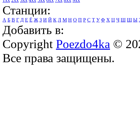
1xx
2xx
3xx
4xx
5xx
6xx
7xx
8xx
9xx
Станции:
А
Б
В
Г
Д
Е
Ё
Ж
З
И
Й
К
Л
М
Н
О
П
Р
С
Т
У
Ф
Х
Ц
Ч
Ш
Щ
Ы
Добавить в:
Copyright
Poezdo4ka
© 20
Все права защищены.