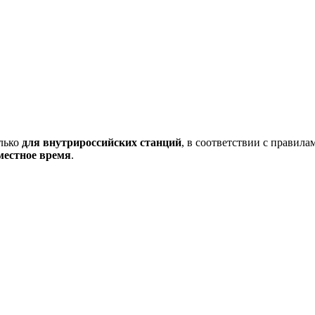
олько
для внутрироссийских станций
, в соответствии с правил
местное время
.