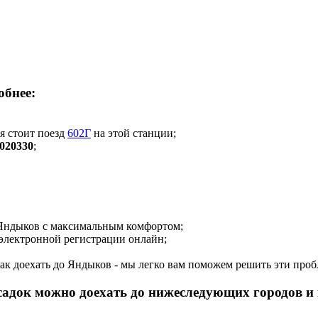
обнее:
мя стоит поезд
602Г
на этой станции;
020330
;
о Яндыков с максимальным комфортом;
 электронной регистрации онлайн;
 как доехать до Яндыков - мы легко вам поможем решить эти про
есадок можно доехать до нижеследующих городов и 