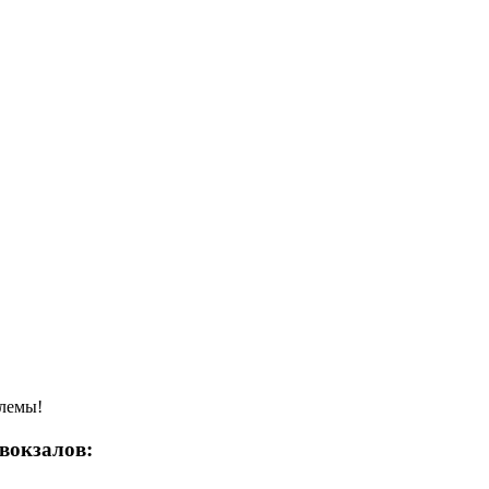
блемы!
вокзалов: