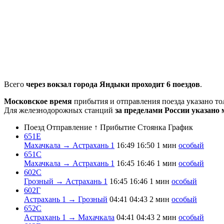
Всего
через вокзал города Яндыки проходит 6 поездов
.
Московское время
прибытия и отправления поезда указано т
Для железнодорожных станций
за пределами России указано 
Поезд
Отправление ↑
Прибытие
Стоянка
График
651Е
Махачкала → Астрахань 1
16:49
16:50
1 мин
особый
651С
Махачкала → Астрахань 1
16:45
16:46
1 мин
особый
602С
Грозный → Астрахань 1
16:45
16:46
1 мин
особый
602Г
Астрахань 1 → Грозный
04:41
04:43
2 мин
особый
652С
Астрахань 1 → Махачкала
04:41
04:43
2 мин
особый