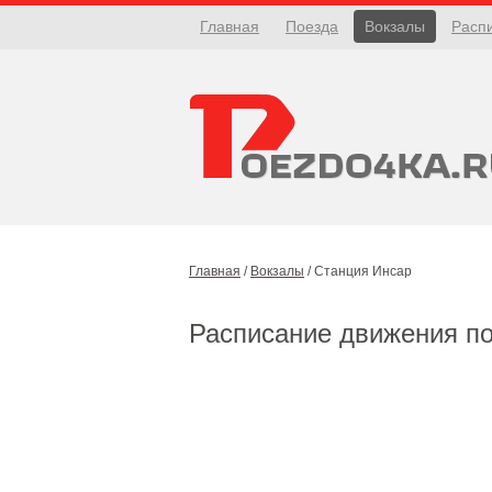
Главная
Поезда
Вокзалы
Расп
Главная
/
Вокзалы
/
Станция Инсар
Расписание движения п