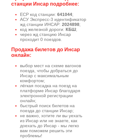
станции Инсар подробнее:
ЕСР код станции:
641044
;
АСУ Экспресс-3 идентификатор
жд станции ИНСАР:
2024898
;
код железной дороги:
КБШ
;
через жд станцию Инсар
проходит 0 поездов.
Продажа билетов до Инсар
онлайн:
выбор мест на схеме вагонов
поезда, чтобы добраться до
Инсар с максимальным
комфортом;
лёгкая посадка на поезд на
платформе Инсар благодаря
электронной регистрации
онлайн;
быстрый поиск билетов на
поезда до станции Инсар;
не важно, хотите ли вы уехать
из Инсар или не знаете, как
доехать до Инсар - мы легко
вам поможем решить эти
проблемы!