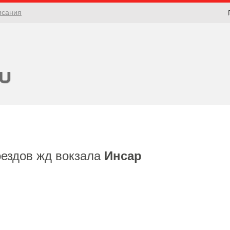
исания
оездов жд вокзала
Инсар