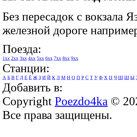
Без пересадок с вокзала Я
железной дороге например
Поезда:
1xx
2xx
3xx
4xx
5xx
6xx
7xx
8xx
9xx
Станции:
А
Б
В
Г
Д
Е
Ё
Ж
З
И
Й
К
Л
М
Н
О
П
Р
С
Т
У
Ф
Х
Ц
Ч
Ш
Щ
Ы
Добавить в:
Copyright
Poezdo4ka
© 20
Все права защищены.