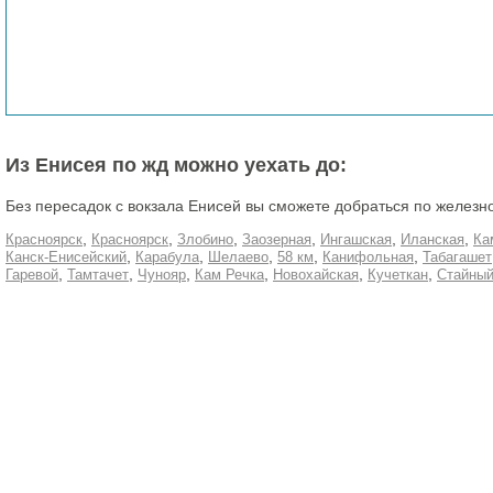
Из Енисея по жд можно уехать до:
Без пересадок с вокзала Енисей вы сможете добраться по железн
,
,
,
,
,
,
Красноярск
Красноярск
Злобино
Заозерная
Ингашская
Иланская
Ка
,
,
,
,
,
Канск-Енисейский
Карабула
Шелаево
58 км
Канифольная
Табагашет
,
,
,
,
,
,
Гаревой
Тамтачет
Чунояр
Кам Речка
Новохайская
Кучеткан
Стайны