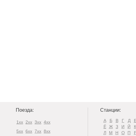
Поезда:
Станции:
А
Б
В
Г
Д
1xx
2xx
3xx
4xx
Ё
Ж
З
И
Й
5xx
6xx
7xx
8xx
Л
М
Н
О
П