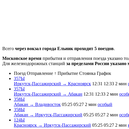
Всего
через вокзал города Ельник проходит 5 поездов
.
Московское время
прибытия и отправления поезда указано т
Для железнодорожных станций
за пределами России указано 
Поезд
Отправление ↑
Прибытие
Стоянка
График
357Ы
Иркутск-Пассажирский → Красноярск
12:31
12:33
2 мин
357Ы
Иркутск-Пассажирский → Абакан
12:31
12:33
2 мин
особ
358Ы
Абакан → Владивосток
05:25
05:27
2 мин
особый
358Ы
Абакан → Иркутск-Пассажирский
05:25
05:27
2 мин
особ
124Ы
Красноярск → Иркутск-Пассажирский
05:25
05:27
2 мин