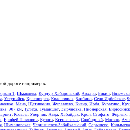
ной дороге например в:
,
,
,
,
,
иджан 1
Шмаковка
Кундур-Хабаровский
Архара
Бикин
Вяземска
,
,
,
,
,
Село Ирбейское
,
9
я
Уссурийск
Красноярск
Красноярск
Злобино
,
,
,
,
,
,
,
авченко
Мана
Щетинкино
Журавлево
Кизир
Ирба
Курагино
Кру
вка
,
907 км
,
Тулиха
,
Туманшет
,
Зыряновка
,
,
Бирюсинск
Пионерская
варцит
,
Козыла
,
Унерчик
,
,
,
,
,
,
Авда
Хабайдак
Крол
Стофато
Жерлык
,
,
,
,
,
,
а
Ерофей Павлович
Куэнга
Ксеньевская
Свободный
Могзон
Ама
,
,
,
,
я
Шимановская
Чернышевск-Забайкальский
Серышево
Карымска
ортировочный
,
Тайшет
,
Ангарск
,
Алзамай
,
Зима
,
Байроновка
,
Разго