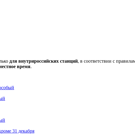
олько
для внутрироссийских станций
, в соответствии с правил
местное время
.
особый
ый
ый
кроме 31 декабря