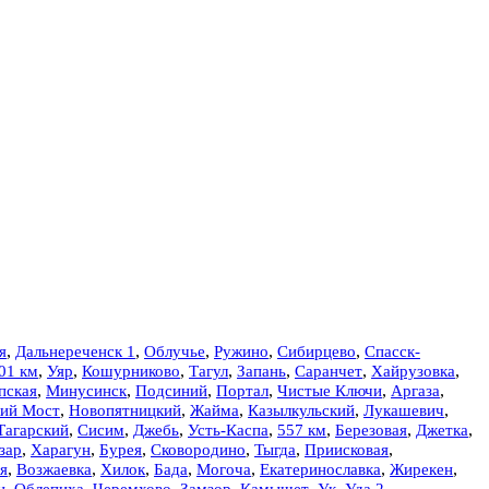
,
,
,
,
,
я
Дальнереченск 1
Облучье
Ружино
Сибирцево
Спасск-
01 км
,
,
,
Тагул
,
Запань
,
Саранчет
,
Хайрузовка
,
Уяр
Кошурниково
,
,
,
,
,
,
пская
Минусинск
Подсиний
Портал
Чистые Ключи
Аргаза
ий Мост
,
,
,
,
,
Новопятницкий
Жайма
Казылкульский
Лукашевич
,
,
,
,
,
,
,
Тагарский
Сисим
Джебь
Усть-Каспа
557 км
Березовая
Джетка
,
,
,
,
,
,
зар
Харагун
Бурея
Сковородино
Тыгда
Приисковая
,
,
,
,
,
,
,
я
Возжаевка
Хилок
Бада
Могоча
Екатеринославка
Жирекен
н
,
Облепиха
,
Черемхово
,
Замзор
,
Камышет
,
Ук
,
Уда 2
,