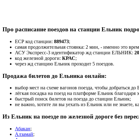
Про расписание поездов на станции Ельник подро
ЕСР код станции:
889473
;
самая продолжительная стоянка: 2 мин, - именно это вре
АСУ Экспресс-3 идентификатор жд станции ЕЛЬНИК:
2
код железной дороги:
КРАС
;
через жд станцию Ельник проходит 5 поездов.
Продажа билетов до Ельника онлайн:
выбор мест на схеме вагонов поезда, чтобы добраться д
лёгкая посадка на поезд на платформе Ельник благодаря
быстрый поиск билетов на поезда до станции Ельник;
не важно, хотите ли вы уехать из Ельник или не знаете, 
Из Ельник на поезде по железной дороге без пер
Абакан
;
Алзамай
;