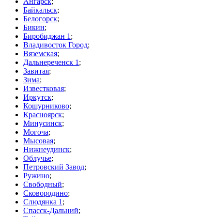
Ангарск
;
Байкальск
;
Белогорск
;
Бикин
;
Биробиджан 1
;
Владивосток Город
;
Вяземская
;
Дальнереченск 1
;
Завитая
;
Зима
;
Известковая
;
Иркутск
;
Кошурниково
;
Красноярск
;
Минусинск
;
Могоча
;
Мысовая
;
Нижнеудинск
;
Облучье
;
Петровский Завод
;
Ружино
;
Свободный
;
Сковородино
;
Слюдянка 1
;
Спасск-Дальний
;