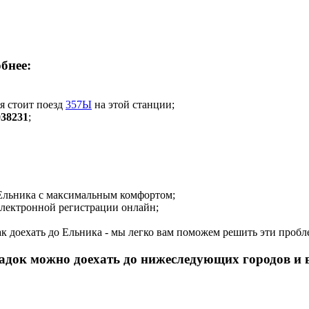
бнее:
мя стоит поезд
357Ы
на этой станции;
038231
;
о Ельника с максимальным комфортом;
 электронной регистрации онлайн;
как доехать до Ельника - мы легко вам поможем решить эти проб
есадок можно доехать до нижеследующих городов и 