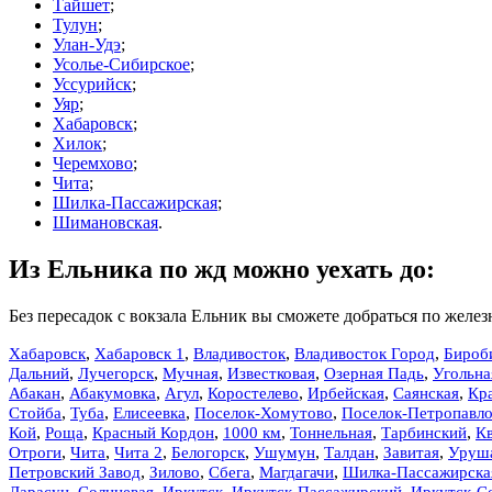
Тайшет
;
Тулун
;
Улан-Удэ
;
Усолье-Сибирское
;
Уссурийск
;
Уяр
;
Хабаровск
;
Хилок
;
Черемхово
;
Чита
;
Шилка-Пассажирская
;
Шимановская
.
Из Ельника по жд можно уехать до:
Без пересадок с вокзала Ельник вы сможете добраться по желез
,
,
,
,
Хабаровск
Хабаровск 1
Владивосток
Владивосток Город
Бироб
,
,
,
,
,
Дальний
Лучегорск
Мучная
Известковая
Озерная Падь
Угольна
,
Абакумовка
,
Агул
,
Коростелево
,
Ирбейская
,
Саянская
,
Абакан
Кр
,
,
Елисеевка
,
Поселок-Хомутово
,
Поселок-Петропавло
Стойба
Туба
,
,
,
1000 км
,
,
Тарбинский
,
К
Кой
Роща
Красный Кордон
Тоннельная
,
,
,
,
,
,
,
Отроги
Чита
Чита 2
Белогорск
Ушумун
Талдан
Завитая
Уруш
,
,
,
,
Петровский Завод
Зилово
Сбега
Магдагачи
Шилка-Пассажирска
,
,
Иркутск
,
Иркутск-Пассажирский
,
Иркутск-С
Дарасун
Солнцевая