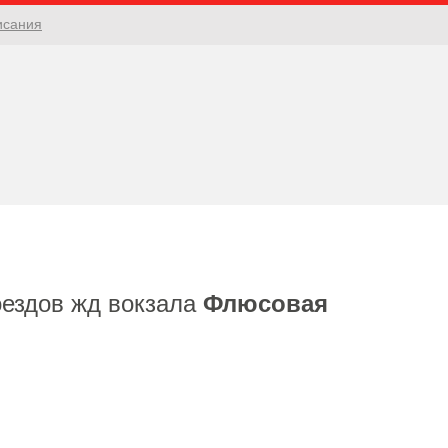
исания
оездов жд вокзала
Флюсовая