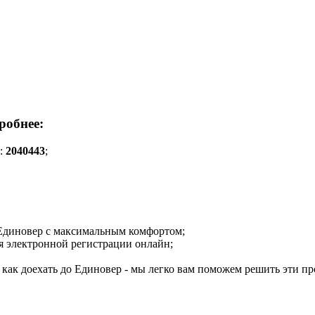
робнее:
:
2040443
;
о Единовер с максимальным комфортом;
ря электронной регистрации онлайн;
е, как доехать до Единовер - мы легко вам поможем решить эти п