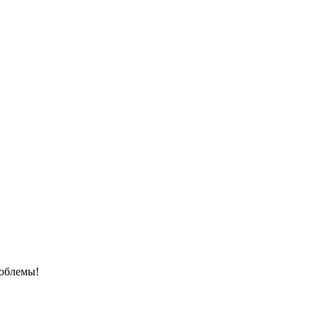
роблемы!