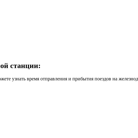
ной станции:
жете узнать время отправления и прибытия поездов на железно