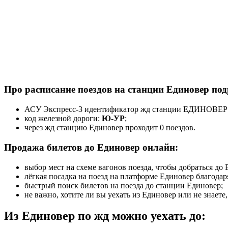
Про расписание поездов на станции Единовер под
АСУ Экспресс-3 идентификатор жд станции ЕДИНОВЕР
код железной дороги:
Ю-УР
;
через жд станцию Единовер проходит 0 поездов.
Продажа билетов до Единовер онлайн:
выбор мест на схеме вагонов поезда, чтобы добраться д
лёгкая посадка на поезд на платформе Единовер благода
быстрый поиск билетов на поезда до станции Единовер;
не важно, хотите ли вы уехать из Единовер или не знает
Из Единовер по жд можно уехать до: