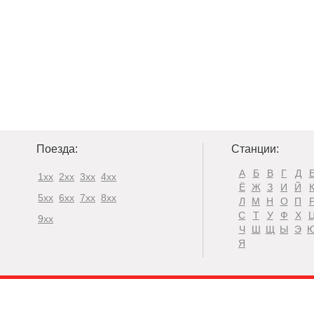
Поезда:
Станции:
А
Б
В
Г
Д
1xx
2xx
3xx
4xx
Ё
Ж
З
И
Й
5xx
6xx
7xx
8xx
Л
М
Н
О
П
С
Т
У
Ф
Х
9xx
Ч
Ш
Щ
Ы
Э
Я