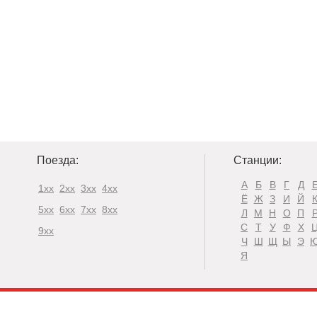
Поезда:
Станции:
А
Б
В
Г
Д
1xx
2xx
3xx
4xx
Ё
Ж
З
И
Й
5xx
6xx
7xx
8xx
Л
М
Н
О
П
С
Т
У
Ф
Х
9xx
Ч
Ш
Щ
Ы
Э
Я