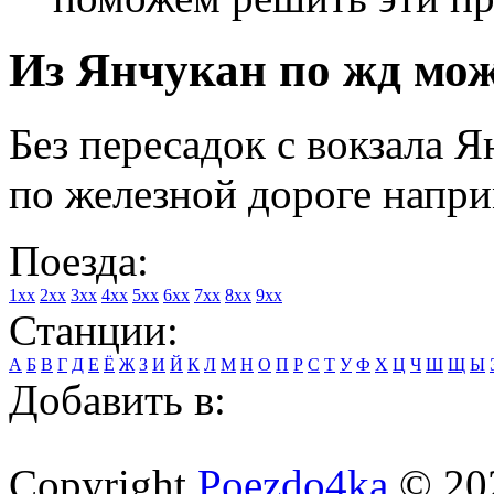
Из Янчукан по жд мож
Без пересадок с вокзала 
по железной дороге напри
Поезда:
1xx
2xx
3xx
4xx
5xx
6xx
7xx
8xx
9xx
Станции:
А
Б
В
Г
Д
Е
Ё
Ж
З
И
Й
К
Л
М
Н
О
П
Р
С
Т
У
Ф
Х
Ц
Ч
Ш
Щ
Ы
Добавить в:
Copyright
Poezdo4ka
© 20