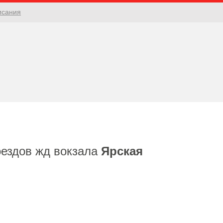
исания
оездов жд вокзала
Ярская