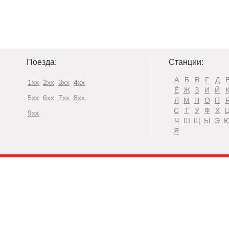
Поезда:
Станции:
А
Б
В
Г
Д
1xx
2xx
3xx
4xx
Ё
Ж
З
И
Й
5xx
6xx
7xx
8xx
Л
М
Н
О
П
С
Т
У
Ф
Х
9xx
Ч
Ш
Щ
Ы
Э
Я