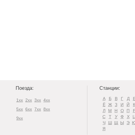
Поезда:
Станции:
А
Б
В
Г
Д
1xx
2xx
3xx
4xx
Ё
Ж
З
И
Й
5xx
6xx
7xx
8xx
Л
М
Н
О
П
С
Т
У
Ф
Х
9xx
Ч
Ш
Щ
Ы
Э
Я