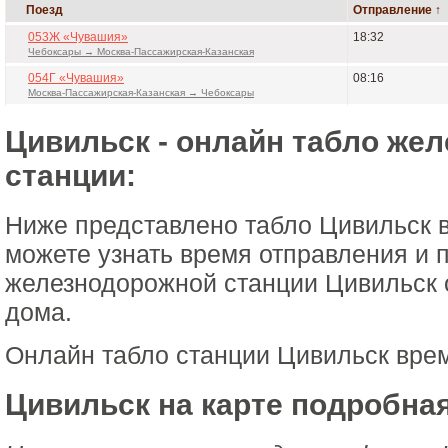
Поезд
Отправление ↑
053Ж «Чувашия»
18:32
Чебоксары → Москва-Пассажирская-Казанская
054Г «Чувашия»
08:16
Москва-Пассажирская-Казанская → Чебоксары
Цивильск - онлайн табло же
станции:
Ниже представлено табло Цивильск 
можете узнать время отправления и 
железнодорожной станции Цивильск 
дома.
Онлайн табло станции Цивильск вре
Цивильск на карте подробная