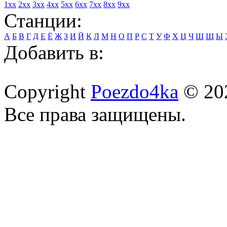
1xx
2xx
3xx
4xx
5xx
6xx
7xx
8xx
9xx
Станции:
А
Б
В
Г
Д
Е
Ё
Ж
З
И
Й
К
Л
М
Н
О
П
Р
С
Т
У
Ф
Х
Ц
Ч
Ш
Щ
Ы
Добавить в:
Copyright
Poezdo4ka
© 20
Все права защищены.