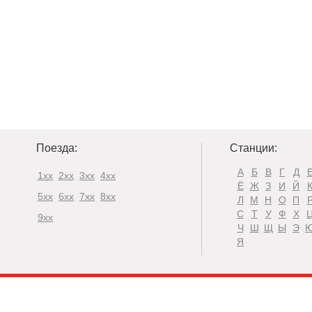
Поезда:
Станции:
А
Б
В
Г
Д
1xx
2xx
3xx
4xx
Ё
Ж
З
И
Й
5xx
6xx
7xx
8xx
Л
М
Н
О
П
С
Т
У
Ф
Х
9xx
Ч
Ш
Щ
Ы
Э
Я