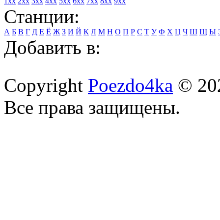
1xx
2xx
3xx
4xx
5xx
6xx
7xx
8xx
9xx
Станции:
А
Б
В
Г
Д
Е
Ё
Ж
З
И
Й
К
Л
М
Н
О
П
Р
С
Т
У
Ф
Х
Ц
Ч
Ш
Щ
Ы
Добавить в:
Copyright
Poezdo4ka
© 20
Все права защищены.