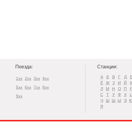
Поезда:
Станции:
А
Б
В
Г
Д
1xx
2xx
3xx
4xx
Ё
Ж
З
И
Й
5xx
6xx
7xx
8xx
Л
М
Н
О
П
С
Т
У
Ф
Х
9xx
Ч
Ш
Щ
Ы
Э
Я