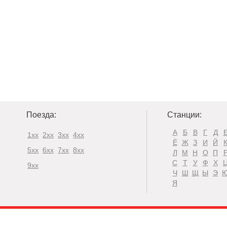
Поезда:
Станции:
А
Б
В
Г
Д
1xx
2xx
3xx
4xx
Ё
Ж
З
И
Й
5xx
6xx
7xx
8xx
Л
М
Н
О
П
С
Т
У
Ф
Х
9xx
Ч
Ш
Щ
Ы
Э
Я