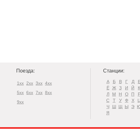
Поезда:
Станции:
А
Б
В
Г
Д
1xx
2xx
3xx
4xx
Ё
Ж
З
И
Й
5xx
6xx
7xx
8xx
Л
М
Н
О
П
С
Т
У
Ф
Х
9xx
Ч
Ш
Щ
Ы
Э
Я