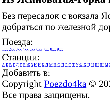
Без пересадок с вокзала 
добраться по железной до
Поезда:
1xx
2xx
3xx
4xx
5xx
6xx
7xx
8xx
9xx
Станции:
А
Б
В
Г
Д
Е
Ё
Ж
З
И
Й
К
Л
М
Н
О
П
Р
С
Т
У
Ф
Х
Ц
Ч
Ш
Щ
Ы
Добавить в:
Copyright
Poezdo4ka
© 20
Все права защищены.