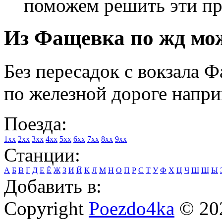
поможем решить эти п
Из Фащевка по жд мож
Без пересадок с вокзала 
по железной дороге напри
Поезда:
1xx
2xx
3xx
4xx
5xx
6xx
7xx
8xx
9xx
Станции:
А
Б
В
Г
Д
Е
Ё
Ж
З
И
Й
К
Л
М
Н
О
П
Р
С
Т
У
Ф
Х
Ц
Ч
Ш
Щ
Ы
Добавить в:
Copyright
Poezdo4ka
© 20