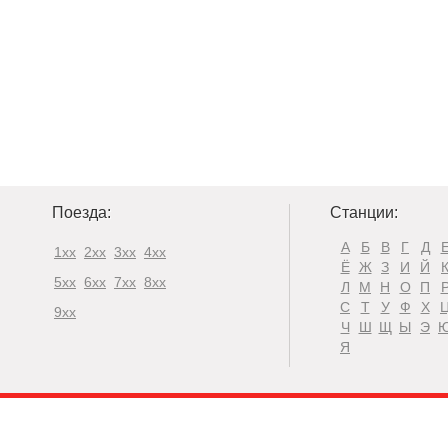
Поезда:
Станции:
А
Б
В
Г
Д
1xx
2xx
3xx
4xx
Ё
Ж
З
И
Й
5xx
6xx
7xx
8xx
Л
М
Н
О
П
С
Т
У
Ф
Х
9xx
Ч
Ш
Щ
Ы
Э
Я