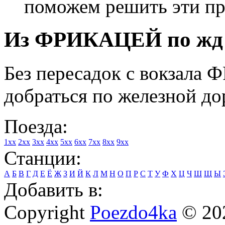
поможем решить эти п
Из ФРИКАЦЕЙ по жд м
Без пересадок с вокзала
добраться по железной до
Поезда:
1xx
2xx
3xx
4xx
5xx
6xx
7xx
8xx
9xx
Станции:
А
Б
В
Г
Д
Е
Ё
Ж
З
И
Й
К
Л
М
Н
О
П
Р
С
Т
У
Ф
Х
Ц
Ч
Ш
Щ
Ы
Добавить в:
Copyright
Poezdo4ka
© 20