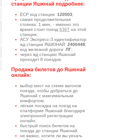
станции Яшюнай подробнее:
ЕСР код станции:
120503
;
самая продолжительная
стоянка: 1 мин, - именно это
время стоит поезд
636Т
на этой
станции;
АСУ Экспресс-3 идентификатор
жд станции ЯШЮНАЙ:
2400448
;
код железной дороги:
ЛГ
;
через жд станцию Яшюнай
проходит 8 поездов.
Продажа билетов до Яшюнай
онлайн:
выбор мест на схеме вагонов
поезда, чтобы добраться до
Яшюнай с максимальным
комфортом;
лёгкая посадка на поезд на
платформе Яшюнай благодаря
электронной регистрации
онлайн;
быстрый поиск билетов на
поезда до станции Яшюнай;
не важно, хотите ли вы уехать