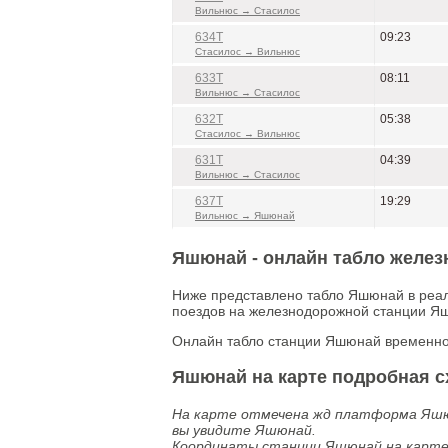
Вильнюс → Стасилос
634Т
09:23
Стасилос → Вильнюс
633Т
08:11
Вильнюс → Стасилос
632Т
05:38
Стасилос → Вильнюс
631Т
04:39
Вильнюс → Стасилос
637Т
19:29
Вильнюс → Яшюнай
Яшюнай - онлайн табло желез
Ниже представлено табло Яшюнай в реал
поездов на железнодорожной станции Яш
Онлайн табло станции Яшюнай временно
Яшюнай на карте подробная с
На карте отмечена жд платформа Яшюн
вы увидите Яшюнай.
Координаты станции Яшюнай на карт