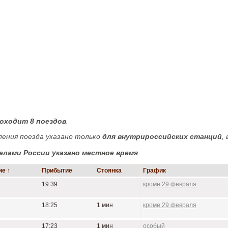
роходит 8 поездов
.
ения поезда указано только
для внутрироссийских станций
, 
елами России указано местное время
.
е ↑
Прибытие
Стоянка
График
19:39
кроме 29 февраля
18:25
1 мин
кроме 29 февраля
17:23
1 мин
особый