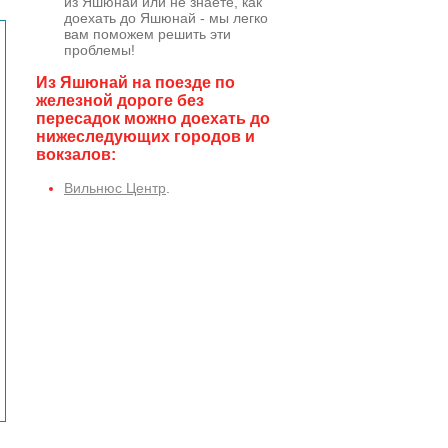
из Яшюнай или не знаете, как
доехать до Яшюнай - мы легко
вам поможем решить эти
проблемы!
Из Яшюнай на поезде по
железной дороге без
пересадок можно доехать до
нижеследующих городов и
вокзалов:
Вильнюс Центр
.