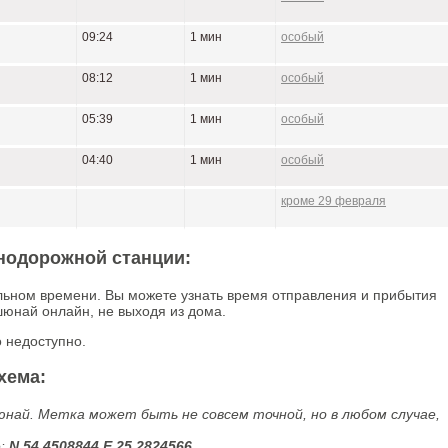
09:24
1 мин
особый
08:12
1 мин
особый
05:39
1 мин
особый
04:40
1 мин
особый
кроме 29 февраля
нодорожной станции:
ьном времени. Вы можете узнать время отправления и прибытия
юнай онлайн, не выходя из дома.
 недоступно.
хема:
ай. Метка может быть не совсем точной, но в любом случае,
е:
N 54.4508844 E 25.2824566
.