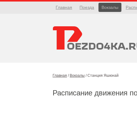
Главная
Поезда
Вокзалы
Расп
Главная
/
Вокзалы
/
Станция Яшюнай
Расписание движения п