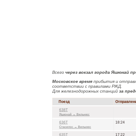
Всего
через вокзал города Яшюнай п
Московское время
прибытия и отправл
соответствии с правилами РЖД.
Для железнодорожных станций
за пред
Поезд
Отправлени
638Т
Яшюнай → Вильнюс
636Т
18:24
Стасилос → Вильнюс
635Т
17:22