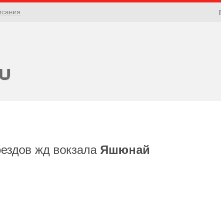
исания
оездов жд вокзала
Яшюнай