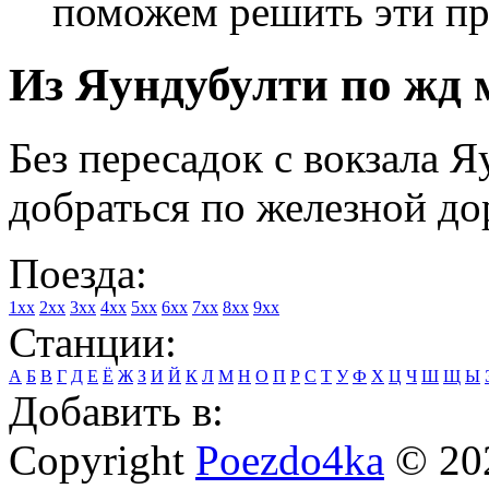
поможем решить эти п
Из Яундубулти по жд 
Без пересадок с вокзала 
добраться по железной до
Поезда:
1xx
2xx
3xx
4xx
5xx
6xx
7xx
8xx
9xx
Станции:
А
Б
В
Г
Д
Е
Ё
Ж
З
И
Й
К
Л
М
Н
О
П
Р
С
Т
У
Ф
Х
Ц
Ч
Ш
Щ
Ы
Добавить в:
Copyright
Poezdo4ka
© 20