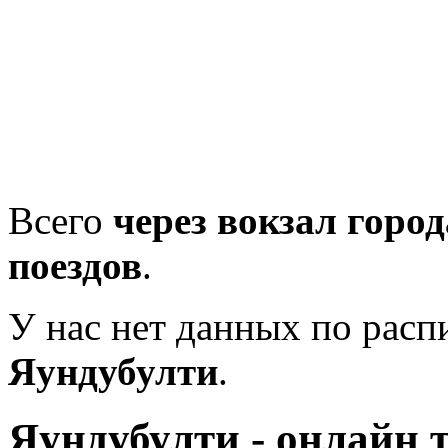
Всего
через вокзал горо
поездов
.
У нас нет данных по рас
Яундубулти
.
Яундубулти - онлайн 