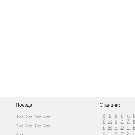
Поезда:
Станции:
А
Б
В
Г
Д
1xx
2xx
3xx
4xx
Ё
Ж
З
И
Й
5xx
6xx
7xx
8xx
Л
М
Н
О
П
С
Т
У
Ф
Х