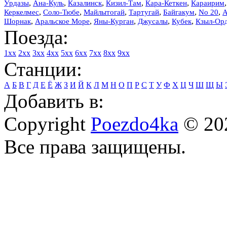
,
,
,
,
,
Урдазы
Ана-Куль
Казалинск
Кизил-Там
Кара-Кеткен
Караирим
,
,
,
,
,
,
Керкелмес
Соло-Тюбе
Майлытогай
Тартугай
Байгакум
No 20
А
,
,
,
,
,
Шорнак
Аральское Море
Яны-Курган
Джусалы
Кубек
Кзыл-Ор
Поезда:
1xx
2xx
3xx
4xx
5xx
6xx
7xx
8xx
9xx
Станции:
А
Б
В
Г
Д
Е
Ё
Ж
З
И
Й
К
Л
М
Н
О
П
Р
С
Т
У
Ф
Х
Ц
Ч
Ш
Щ
Ы
Добавить в:
Copyright
Poezdo4ka
© 20
Все права защищены.