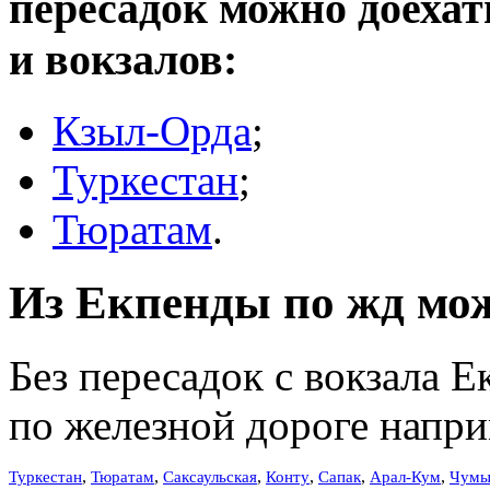
пересадок можно доеха
и вокзалов:
Кзыл-Орда
;
Туркестан
;
Тюратам
.
Из Екпенды по жд мож
Без пересадок с вокзала 
по железной дороге напри
,
,
,
,
,
,
Туркестан
Тюратам
Саксаульская
Конту
Сапак
Арал-Кум
Чум