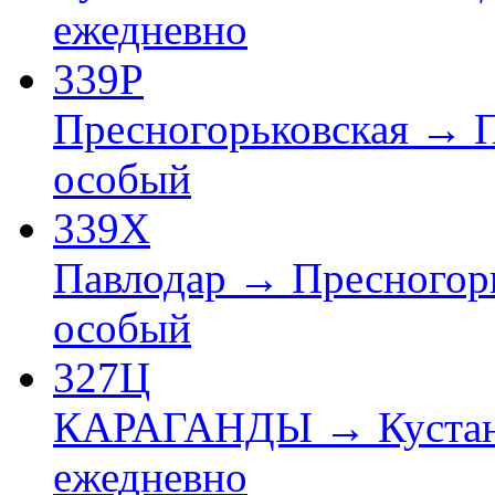
ежедневно
339Р
Пресногорьковская → 
особый
339Х
Павлодар → Пресногор
особый
327Ц
КАРАГАНДЫ → Куста
ежедневно