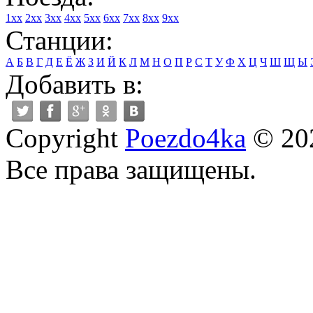
1xx
2xx
3xx
4xx
5xx
6xx
7xx
8xx
9xx
Станции:
А
Б
В
Г
Д
Е
Ё
Ж
З
И
Й
К
Л
М
Н
О
П
Р
С
Т
У
Ф
Х
Ц
Ч
Ш
Щ
Ы
Добавить в:
Copyright
Poezdo4ka
© 20
Все права защищены.