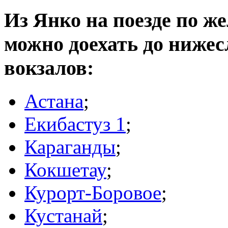
Из Янко на поезде по же
можно доехать до ниже
вокзалов:
Астана
;
Екибастуз 1
;
Караганды
;
Кокшетау
;
Курорт-Боровое
;
Кустанай
;