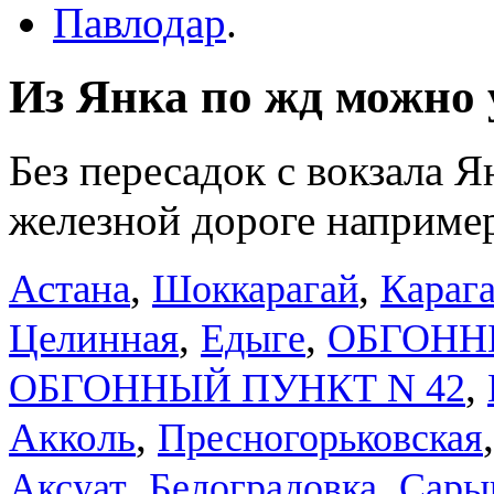
Павлодар
.
Из Янка по жд можно у
Без пересадок с вокзала 
железной дороге например
,
,
Астана
Шоккарагай
Караг
,
,
Целинная
Едыге
ОБГОННЫ
,
ОБГОННЫЙ ПУНКТ N 42
,
Акколь
Пресногорьковская
,
,
Аксуат
Белоградовка
Сары