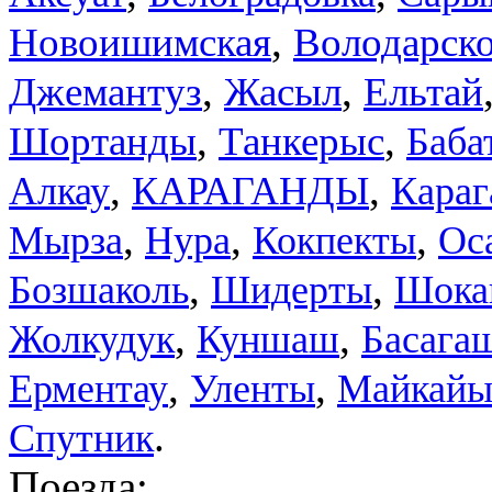
,
Новоишимская
Володарск
,
,
Джемантуз
Жасыл
Ельтай
,
,
Шортанды
Танкерыс
Баба
,
,
Алкау
КАРАГАНДЫ
Кара
,
,
,
Мырза
Нура
Кокпекты
Ос
,
,
Бозшаколь
Шидерты
Шока
,
,
Жолкудук
Куншаш
Басага
,
,
Ерментау
Уленты
Майкайы
.
Спутник
Поезда: