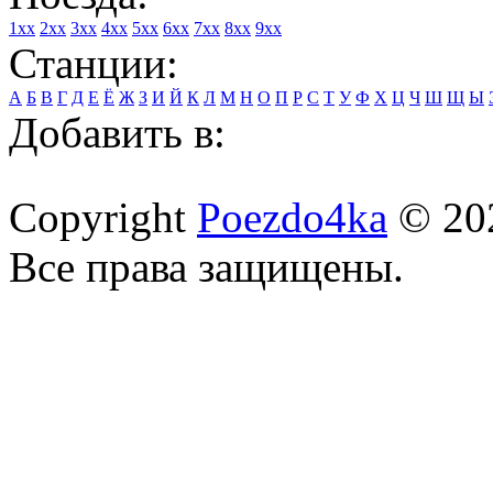
1xx
2xx
3xx
4xx
5xx
6xx
7xx
8xx
9xx
Станции:
А
Б
В
Г
Д
Е
Ё
Ж
З
И
Й
К
Л
М
Н
О
П
Р
С
Т
У
Ф
Х
Ц
Ч
Ш
Щ
Ы
Добавить в:
Copyright
Poezdo4ka
© 20
Все права защищены.