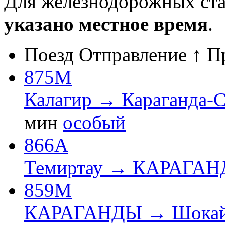
Для железнодорожных ст
указано местное время
.
Поезд
Отправление ↑
П
875М
Калагир → Караганда-
мин
особый
866А
Темиртау → КАРАГА
859М
КАРАГАНДЫ → Шока