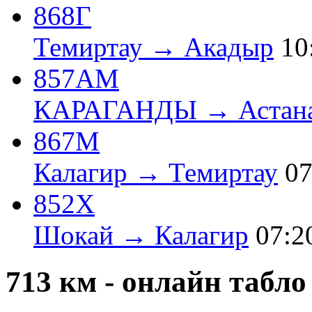
868Г
Темиртау → Акадыр
10
857АМ
КАРАГАНДЫ → Астан
867М
Калагир → Темиртау
07
852Х
Шокай → Калагир
07:2
713 км - онлайн табл