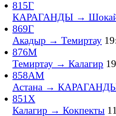
815Г
КАРАГАНДЫ → Шока
869Г
Акадыр → Темиртау
19
876М
Темиртау → Калагир
19
858АМ
Астана → КАРАГАНД
851Х
Калагир → Кокпекты
1