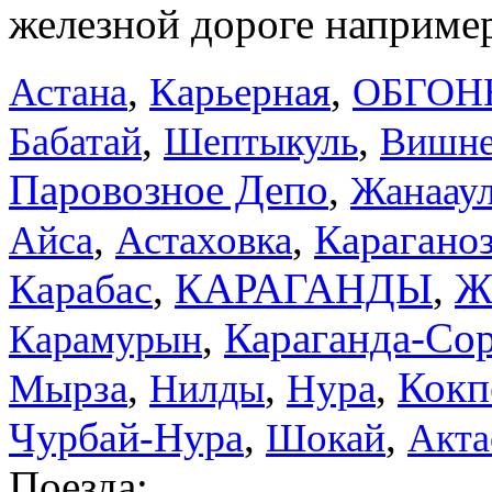
железной дороге например
,
,
Карьерная
Астана
ОБГОН
,
,
Бабатай
Шептыкуль
Вишне
Паровозное Депо
,
Жанаау
,
,
Карагано
Астаховка
Айса
,
КАРАГАНДЫ
,
Ж
Карабас
,
Караганда-Со
Карамурын
,
,
,
Кокп
Мырза
Нура
Нилды
,
,
Чурбай-Нура
Шокай
Акта
Поезда: