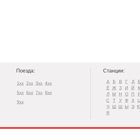
Поезда:
Станции:
А
Б
В
Г
Д
1xx
2xx
3xx
4xx
Ё
Ж
З
И
Й
5xx
6xx
7xx
8xx
Л
М
Н
О
П
С
Т
У
Ф
Х
9xx
Ч
Ш
Щ
Ы
Э
Я