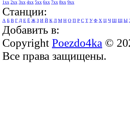
1xx
2xx
3xx
4xx
5xx
6xx
7xx
8xx
9xx
Станции:
А
Б
В
Г
Д
Е
Ё
Ж
З
И
Й
К
Л
М
Н
О
П
Р
С
Т
У
Ф
Х
Ц
Ч
Ш
Щ
Ы
Добавить в:
Copyright
Poezdo4ka
© 20
Все права защищены.