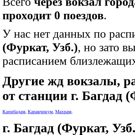
Всего
через вокзал город
проходит 0 поездов
.
У нас нет данных по рас
(Фуркат, Узб.)
, но зато в
расписанием близлежащих
Другие жд вокзалы, р
от станции г. Багдад (
Канибадам
,
Каракчикум
,
Махрам
.
г. Багдад (Фуркат, Узб