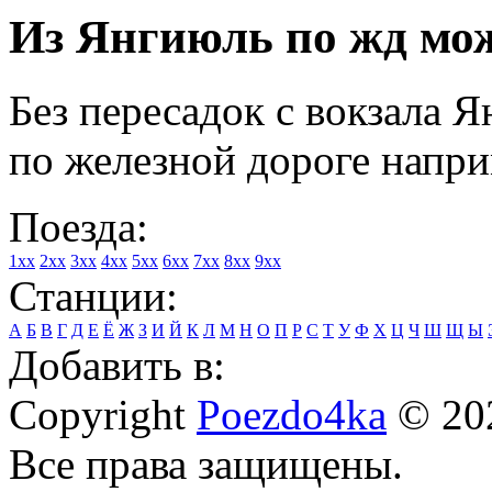
Из Янгиюль по жд мож
Без пересадок с вокзала 
по железной дороге напри
Поезда:
1xx
2xx
3xx
4xx
5xx
6xx
7xx
8xx
9xx
Станции:
А
Б
В
Г
Д
Е
Ё
Ж
З
И
Й
К
Л
М
Н
О
П
Р
С
Т
У
Ф
Х
Ц
Ч
Ш
Щ
Ы
Добавить в:
Copyright
Poezdo4ka
© 20
Все права защищены.