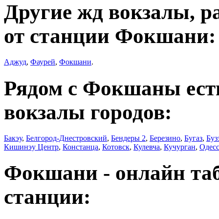
Другие жд вокзалы, р
от станции Фокшани:
Аджуд
,
Фаурей
,
Фокшани
.
Рядом с Фокшаны ест
вокзалы городов:
Бакэу
,
Белгород-Днестровский
,
Бендеры 2
,
Березино
,
Бугаз
,
Буз
Кишинэу Центр
,
Констанца
,
Котовск
,
Кулевча
,
Кучурган
,
Одес
Фокшани - онлайн та
станции: