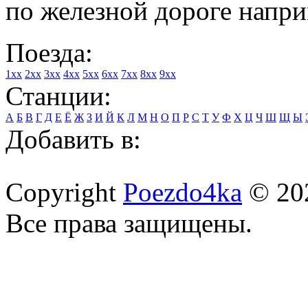
по железной дороге напри
Поезда:
1xx
2xx
3xx
4xx
5xx
6xx
7xx
8xx
9xx
Станции:
А
Б
В
Г
Д
Е
Ё
Ж
З
И
Й
К
Л
М
Н
О
П
Р
С
Т
У
Ф
Х
Ц
Ч
Ш
Щ
Ы
Добавить в:
Copyright
Poezdo4ka
© 20
Все права защищены.