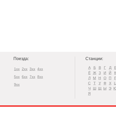
Поезда:
Станции:
А
Б
В
Г
Д
1xx
2xx
3xx
4xx
Ё
Ж
З
И
Й
5xx
6xx
7xx
8xx
Л
М
Н
О
П
С
Т
У
Ф
Х
9xx
Ч
Ш
Щ
Ы
Э
Я