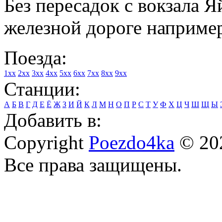
Без пересадок с вокзала 
железной дороге например
Поезда:
1xx
2xx
3xx
4xx
5xx
6xx
7xx
8xx
9xx
Станции:
А
Б
В
Г
Д
Е
Ё
Ж
З
И
Й
К
Л
М
Н
О
П
Р
С
Т
У
Ф
Х
Ц
Ч
Ш
Щ
Ы
Добавить в:
Copyright
Poezdo4ka
© 20
Все права защищены.