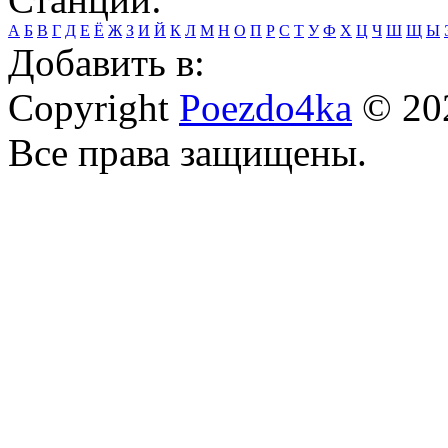
А
Б
В
Г
Д
Е
Ё
Ж
З
И
Й
К
Л
М
Н
О
П
Р
С
Т
У
Ф
Х
Ц
Ч
Ш
Щ
Ы
Добавить в:
Copyright
Poezdo4ka
© 20
Все права защищены.