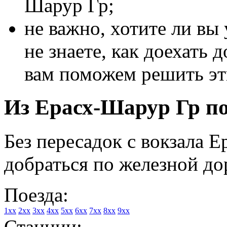
Шарур Гр;
не важно, хотите ли вы
не знаете, как доехать 
вам поможем решить эт
Из Ерасх-Шарур Гр по
Без пересадок с вокзала 
добраться по железной до
Поезда:
1xx
2xx
3xx
4xx
5xx
6xx
7xx
8xx
9xx
Станции: