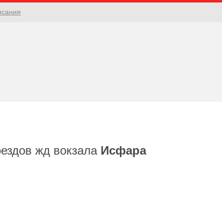
исания
оездов жд вокзала
Исфара