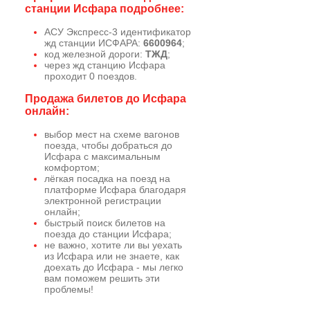
станции Исфара подробнее:
АСУ Экспресс-3 идентификатор
жд станции ИСФАРА:
6600964
;
код железной дороги:
ТЖД
;
через жд станцию Исфара
проходит 0 поездов.
Продажа билетов до Исфара
онлайн:
выбор мест на схеме вагонов
поезда, чтобы добраться до
Исфара с максимальным
комфортом;
лёгкая посадка на поезд на
платформе Исфара благодаря
электронной регистрации
онлайн;
быстрый поиск билетов на
поезда до станции Исфара;
не важно, хотите ли вы уехать
из Исфара или не знаете, как
доехать до Исфара - мы легко
вам поможем решить эти
проблемы!