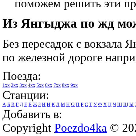
поможем решить эти п
Из Янгыджа по жд мож
Без пересадок с вокзала 
по железной дороге напри
Поезда:
1xx
2xx
3xx
4xx
5xx
6xx
7xx
8xx
9xx
Станции:
А
Б
В
Г
Д
Е
Ё
Ж
З
И
Й
К
Л
М
Н
О
П
Р
С
Т
У
Ф
Х
Ц
Ч
Ш
Щ
Ы
Добавить в:
Copyright
Poezdo4ka
© 20