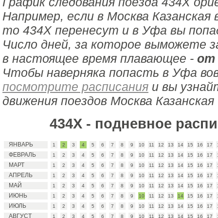
График следования поезда 434Х ори
Например, если в Москва Казанская 
то 434Х перенесут и в Уфа вы попа
Число дней, за которое выможете з
в настоящее время плавающее -
от 
Чтобы наверняка попасть в Уфа во
посмотрите расписания
и вы узнай
движения поездов Москва Казанская 
434Х - подневное расп
ЯНВАРЬ
1
2
3
4
5
6
7
8
9
10
11
12
13
14
15
16
17
ФЕВРАЛЬ
1
2
3
4
5
6
7
8
9
10
11
12
13
14
15
16
17
МАРТ
1
2
3
4
5
6
7
8
9
10
11
12
13
14
15
16
17
АПРЕЛЬ
1
2
3
4
5
6
7
8
9
10
11
12
13
14
15
16
17
МАЙ
1
2
3
4
5
6
7
8
9
10
11
12
13
14
15
16
17
ИЮНЬ
1
2
3
4
5
6
7
8
9
10
11
12
13
14
15
16
17
ИЮЛЬ
1
2
3
4
5
6
7
8
9
10
11
12
13
14
15
16
17
АВГУСТ
1
2
3
4
5
6
7
8
9
10
11
12
13
14
15
16
17