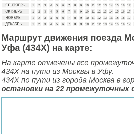
СЕНТЯБРЬ
1
2
3
4
5
6
7
8
9
10
11
12
13
14
15
16
17
ОКТЯБРЬ
1
2
3
4
5
6
7
8
9
10
11
12
13
14
15
16
17
НОЯБРЬ
1
2
3
4
5
6
7
8
9
10
11
12
13
14
15
16
17
ДЕКАБРЬ
1
2
3
4
5
6
7
8
9
10
11
12
13
14
15
16
17
Маршрут движения поезда Мо
Уфа (434Х) на карте:
На карте отмечены все промежуто
434Х на пути из Москвы в Уфу.
434Х по пути из города Москва в г
остановки на 22 промежуточных 