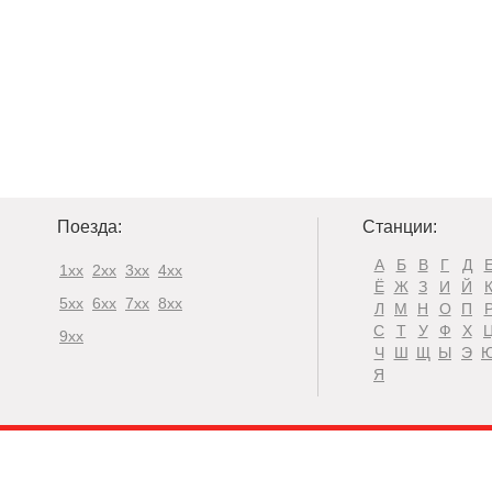
Поезда:
Станции:
А
Б
В
Г
Д
1xx
2xx
3xx
4xx
Ё
Ж
З
И
Й
5xx
6xx
7xx
8xx
Л
М
Н
О
П
С
Т
У
Ф
Х
9xx
Ч
Ш
Щ
Ы
Э
Я