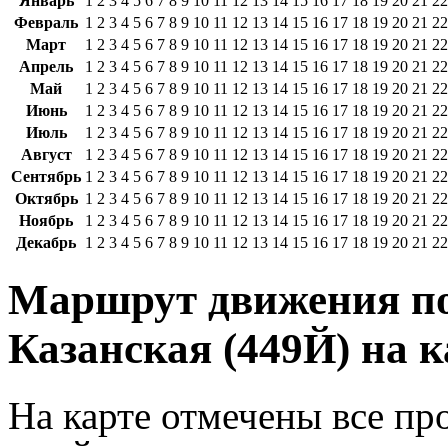
Январь
1
2
3
4
5
6
7
8
9
10
11
12
13
14
15
16
17
18
19
20
21
22
Февраль
1
2
3
4
5
6
7
8
9
10
11
12
13
14
15
16
17
18
19
20
21
22
Март
1
2
3
4
5
6
7
8
9
10
11
12
13
14
15
16
17
18
19
20
21
22
Апрель
1
2
3
4
5
6
7
8
9
10
11
12
13
14
15
16
17
18
19
20
21
22
Май
1
2
3
4
5
6
7
8
9
10
11
12
13
14
15
16
17
18
19
20
21
22
Июнь
1
2
3
4
5
6
7
8
9
10
11
12
13
14
15
16
17
18
19
20
21
22
Июль
1
2
3
4
5
6
7
8
9
10
11
12
13
14
15
16
17
18
19
20
21
22
Август
1
2
3
4
5
6
7
8
9
10
11
12
13
14
15
16
17
18
19
20
21
22
Сентябрь
1
2
3
4
5
6
7
8
9
10
11
12
13
14
15
16
17
18
19
20
21
22
Октябрь
1
2
3
4
5
6
7
8
9
10
11
12
13
14
15
16
17
18
19
20
21
22
Ноябрь
1
2
3
4
5
6
7
8
9
10
11
12
13
14
15
16
17
18
19
20
21
22
Декабрь
1
2
3
4
5
6
7
8
9
10
11
12
13
14
15
16
17
18
19
20
21
22
Маршрут движения по
Казанская (449Й) на к
На карте отмечены все п