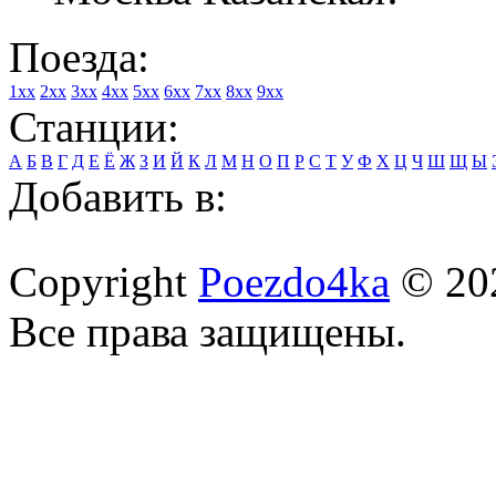
Поезда:
1xx
2xx
3xx
4xx
5xx
6xx
7xx
8xx
9xx
Станции:
А
Б
В
Г
Д
Е
Ё
Ж
З
И
Й
К
Л
М
Н
О
П
Р
С
Т
У
Ф
Х
Ц
Ч
Ш
Щ
Ы
Добавить в:
Copyright
Poezdo4ka
© 20
Все права защищены.