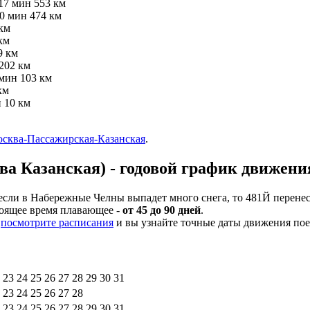
 17 мин
553 км
10 мин
474 км
км
км
9 км
202 км
 мин
103 км
км
н
10 км
сква-Пассажирская-Казанская
.
а Казанская) - годовой график движени
сли в Набережные Челны выпадет много снега, то 481Й перенесу
стоящее время плавающее -
от 45 до 90 дней
.
Й
посмотрите расписания
и вы узнайте точные даты движения пое
23
24
25
26
27
28
29
30
31
23
24
25
26
27
28
23
24
25
26
27
28
29
30
31