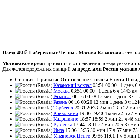
Поезд 481Й Набережные Челны - Москва Казанская
- это по
Московское время
прибытия и отправления поезда указано т
Для железнодорожных станций
за пределами России указано 
Станция
Прибытие
Отправление
Стоянка
В пути
Пройд
Казанский вокзал
03:51
00:00
1 день 6 
Москва
03:51
00:00
1 день 6 ч
1443 км
Рязань-1
00:16
00:28
12 мин
1 день 3 ч
1
Рязань
00:16
00:28
12 мин
1 день 3 ч
124
Торбеево
20:31
20:33
2 мин
23 ч 22 мин
Ковылкино
19:36
19:40
4 мин
22 ч 27 м
Кадошкино
18:57
18:59
2 мин
21 ч 48 м
Рузаевка
17:44
18:11
27 мин
20 ч 35 мин
Инза
15:06
15:36
30 мин
17 ч 57 мин
731
Ульяновск Центр
09:56
11:01
1 ч 5 мин
1