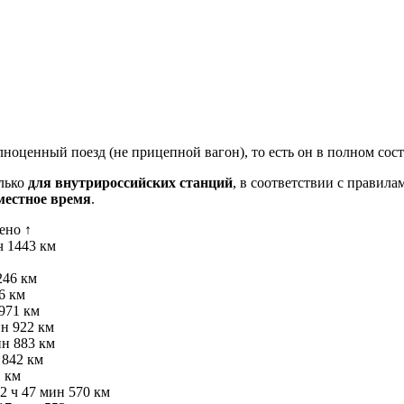
лноценный поезд (не прицепной вагон), то есть он в полном сос
олько
для внутрироссийских станций
, в соответствии с правил
местное время
.
ено ↑
ч
1443 км
246 км
6 км
971 км
ин
922 км
ин
883 км
842 км
 км
2 ч 47 мин
570 км