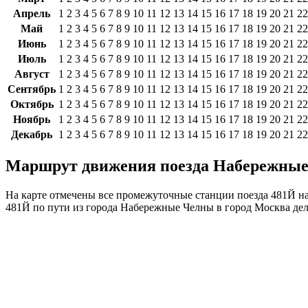
Апрель
1
2
3
4
5
6
7
8
9
10
11
12
13
14
15
16
17
18
19
20
21
22
Май
1
2
3
4
5
6
7
8
9
10
11
12
13
14
15
16
17
18
19
20
21
22
Июнь
1
2
3
4
5
6
7
8
9
10
11
12
13
14
15
16
17
18
19
20
21
22
Июль
1
2
3
4
5
6
7
8
9
10
11
12
13
14
15
16
17
18
19
20
21
22
Август
1
2
3
4
5
6
7
8
9
10
11
12
13
14
15
16
17
18
19
20
21
22
Сентябрь
1
2
3
4
5
6
7
8
9
10
11
12
13
14
15
16
17
18
19
20
21
22
Октябрь
1
2
3
4
5
6
7
8
9
10
11
12
13
14
15
16
17
18
19
20
21
22
Ноябрь
1
2
3
4
5
6
7
8
9
10
11
12
13
14
15
16
17
18
19
20
21
22
Декабрь
1
2
3
4
5
6
7
8
9
10
11
12
13
14
15
16
17
18
19
20
21
22
Маршрут движения поезда Набережные 
На карте отмечены все промежуточные станции поезда 481Й н
481Й по пути из города Набережные Челны в город Москва де