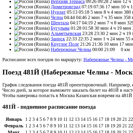
Верхняя Терраса
09:26
09:28
2 мин
12 ч
Димитровград
07:19
07:36
17 мин
10 ч 
Нурлат
05:13
05:18
5 мин
8 ч 4 мин
380 
Челна
04:44
04:46
2 мин
7 ч 35 мин
358 
Шентала
04:17
04:19
2 мин
7 ч 8 мин
32
Бугульма
01:28
01:58
30 мин
4 ч 19 мин
Альметьевская
23:28
23:30
2 мин
2 ч 19
Заинск
22:33
22:35
2 мин
1 ч 24 мин
55 
Круглое Поле
21:26
21:36
10 мин
17 ми
Набережные Челны
00:00
21:09
0 км
Расписание всех поездов по маршруту:
Набережные Челны - Мо
Поезд 481Й (Набережные Челны - Москв
График следования поезда 481Й ориентировочный. Например, е
Число дней, за которое выможете заказать билет на 481Й в на
Чтобы наверняка попасть в Москва Казанская вовремя на 481
481Й - подневное расписание поезда
Январь
1
2
3
4
5
6
7
8
9
10
11
12
13
14
15
16
17
18
19
20
21
22
Февраль
1
2
3
4
5
6
7
8
9
10
11
12
13
14
15
16
17
18
19
20
21
22
Март
1
2
3
4
5
6
7
8
9
10
11
12
13
14
15
16
17
18
19
20
21
22