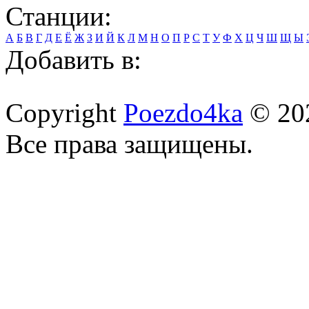
Станции:
А
Б
В
Г
Д
Е
Ё
Ж
З
И
Й
К
Л
М
Н
О
П
Р
С
Т
У
Ф
Х
Ц
Ч
Ш
Щ
Ы
Добавить в:
Copyright
Poezdo4ka
© 20
Все права защищены.