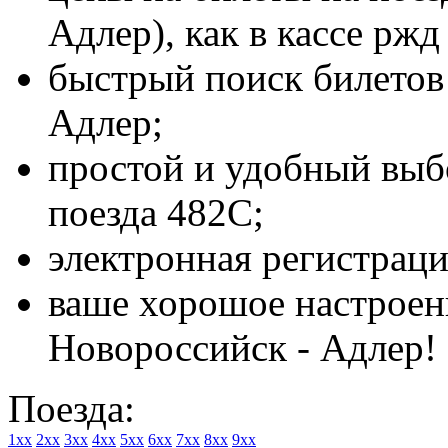
Адлер), как в кассе ржд
быстрый поиск билетов 
Адлер;
простой и удобный выбо
поезда 482С;
электронная регистраци
ваше хорошое настроени
Новороссийск - Адлер!
Поезда:
1xx
2xx
3xx
4xx
5xx
6xx
7xx
8xx
9xx