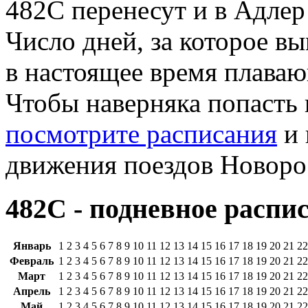
482С перенесут и в Адлер
Число дней, за которое вы
в настоящее время плава
Чтобы наверняка попасть 
посмотрите расписания
и 
движения поездов Новоро
482С - подневное распи
Январь
1
2
3
4
5
6
7
8
9
10
11
12
13
14
15
16
17
18
19
20
21
22
Февраль
1
2
3
4
5
6
7
8
9
10
11
12
13
14
15
16
17
18
19
20
21
22
Март
1
2
3
4
5
6
7
8
9
10
11
12
13
14
15
16
17
18
19
20
21
22
Апрель
1
2
3
4
5
6
7
8
9
10
11
12
13
14
15
16
17
18
19
20
21
22
Май
1
2
3
4
5
6
7
8
9
10
11
12
13
14
15
16
17
18
19
20
21
22