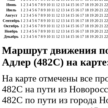
Июнь
1
2
3
4
5
6
7
8
9
10
11
12
13
14
15
16
17
18
19
20
21
22
Июль
1
2
3
4
5
6
7
8
9
10
11
12
13
14
15
16
17
18
19
20
21
22
Август
1
2
3
4
5
6
7
8
9
10
11
12
13
14
15
16
17
18
19
20
21
22
Сентябрь
1
2
3
4
5
6
7
8
9
10
11
12
13
14
15
16
17
18
19
20
21
22
Октябрь
1
2
3
4
5
6
7
8
9
10
11
12
13
14
15
16
17
18
19
20
21
22
Ноябрь
1
2
3
4
5
6
7
8
9
10
11
12
13
14
15
16
17
18
19
20
21
22
Декабрь
1
2
3
4
5
6
7
8
9
10
11
12
13
14
15
16
17
18
19
20
21
22
Маршрут движения по
Адлер (482С) на карте
На карте отмечены все п
482С на пути из Новоросс
482С по пути из города Н