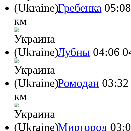
Гребенка
05:08
км
Лубны
04:06
0
Ромодан
03:32
км
Миргород
03: