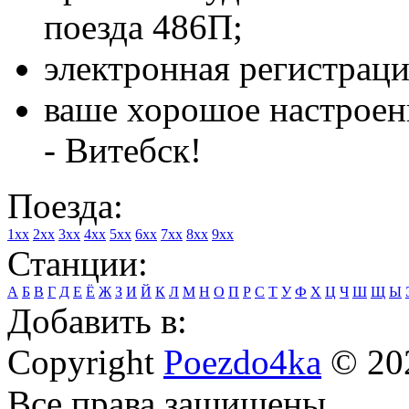
поезда 486П;
электронная регистраци
ваше хорошое настроен
- Витебск!
Поезда:
1xx
2xx
3xx
4xx
5xx
6xx
7xx
8xx
9xx
Станции:
А
Б
В
Г
Д
Е
Ё
Ж
З
И
Й
К
Л
М
Н
О
П
Р
С
Т
У
Ф
Х
Ц
Ч
Ш
Щ
Ы
Добавить в:
Copyright
Poezdo4ka
© 20
Все права защищены.