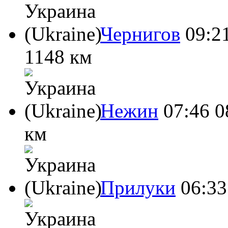
Чернигов
09:2
1148 км
Нежин
07:46
0
км
Прилуки
06:33