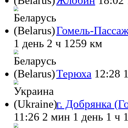
Жлобин
18:02
Гомель-Пасса
1 день 2 ч
1259 км
Терюха
12:28
г. Добрянка (Г
11:26
2 мин
1 день 1 ч