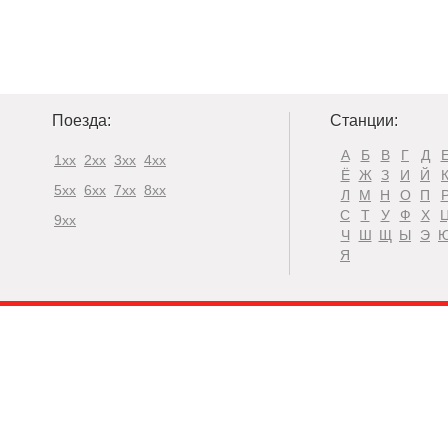
Поезда:
Станции:
А
Б
В
Г
Д
1xx
2xx
3xx
4xx
Ё
Ж
З
И
Й
5xx
6xx
7xx
8xx
Л
М
Н
О
П
С
Т
У
Ф
Х
9xx
Ч
Ш
Щ
Ы
Э
Я