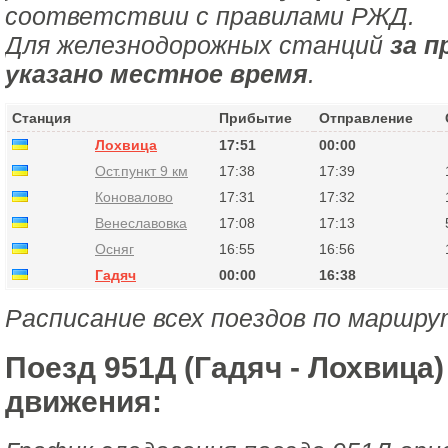
соответствии с правилами РЖД.
Для железнодорожных станций
за п
указано местное время
.
Станция
Прибытие
Отправление
Лохвица
17:51
00:00
Ост.пункт 9 км
17:38
17:39
Коновалово
17:31
17:32
Венеславовка
17:08
17:13
Осняг
16:55
16:56
Гадяч
00:00
16:38
Расписание всех поездов по маршру
Поезд 951Д (Гадяч - Лохвица)
движения: