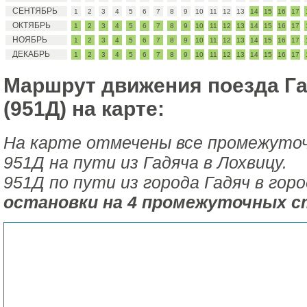
СЕНТЯБРЬ
1
2
3
4
5
6
7
8
9
10
11
12
13
14
15
16
17
ОКТЯБРЬ
1
2
3
4
5
6
7
8
9
10
11
12
13
14
15
16
17
НОЯБРЬ
1
2
3
4
5
6
7
8
9
10
11
12
13
14
15
16
17
ДЕКАБРЬ
1
2
3
4
5
6
7
8
9
10
11
12
13
14
15
16
17
Маршрут движения поезда Га
(951Д) на карте:
На карте отмечены все промежуто
951Д на пути из Гадяча в Лохвицу.
951Д по пути из города Гадяч в гор
остановки на 4 промежуточных с