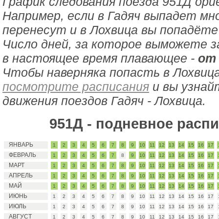
График следования поезда 951Д ор
Например, если в Гадяч выпадет мн
перенесут и в Лохвица вы попадёте
Число дней, за которое выможете з
в настоящее время плавающее -
от 
Чтобы наверняка попасть в Лохвица
посмотрите расписания
и вы узнай
движения поездов Гадяч - Лохвица.
951Д - подневное расп
ЯНВАРЬ
1
2
3
4
5
6
7
8
9
10
11
12
13
14
15
16
17
ФЕВРАЛЬ
1
2
3
4
5
6
7
8
9
10
11
12
13
14
15
16
17
МАРТ
1
2
3
4
5
6
7
8
9
10
11
12
13
14
15
16
17
АПРЕЛЬ
1
2
3
4
5
6
7
8
9
10
11
12
13
14
15
16
17
МАЙ
1
2
3
4
5
6
7
8
9
10
11
12
13
14
15
16
17
ИЮНЬ
1
2
3
4
5
6
7
8
9
10
11
12
13
14
15
16
17
ИЮЛЬ
1
2
3
4
5
6
7
8
9
10
11
12
13
14
15
16
17
АВГУСТ
1
2
3
4
5
6
7
8
9
10
11
12
13
14
15
16
17